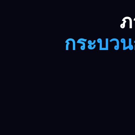
ภ
กระบวน