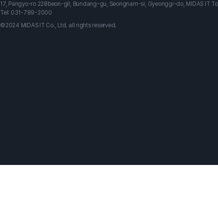
17, Pangyo-ro 228beon-gil, Bundang-gu, Seongnam-si, Gyeonggi-do, MIDAS IT T
Tel: 031-789-2000
©2024 MIDAS IT Co., Ltd. all rights reserved.