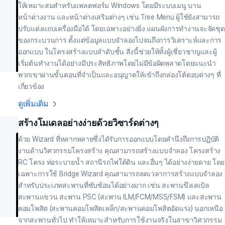
ให้เหมาะสมสำหรับแพลตฟอร์ม Windows โดยมีระบบเมนู บาน
หน้าต่างงาน และหน้าต่างเสริมต่างๆ เช่น Tree Menu ผู้ใช้ยังสามารถ
ปรับแต่งแถบเครื่องมือได้ โดยเฉพาะอย่างยิ่ง แผนผังการทำงานจะจัดชุด
ของกระบวนการ ตั้งแต่ข้อมูลแบบจำลองไปจนถึงการวิเคราะห์และการ
ออกแบบ ในโครงสร้างแบบลำดับชั้น สิ่งนี้ช่วยให้ทั้งผู้เชี่ยวชาญและผู้
เริ่มต้นทำงานได้อย่างมีประสิทธิภาพโดยไม่มีข้อผิดพลาดโดยแนะนำ
พวกเขาผ่านขั้นตอนที่จำเป็นและอนุญาตให้เข้าถึงกล่องโต้ตอบต่างๆ ที่
เกี่ยวข้อง
ดูเพิ่มเติม
สร้างโมเดลอย่างง่ายด้วยวิซาร์ดต่างๆ
ด้วย Wizard ที่หลากหลายซึ่งได้รับการออกแบบโดยคำนึงถึงการปฏิบัติ
งานด้านวิศวกรรมโครงสร้าง คุณสามารถสร้างแบบจำลอง โครงสร้าง 
RC โครง ท่อระบายน้ำ สถานีรถไฟใต้ดิน และอื่นๆ ได้อย่างง่ายดาย โดย
เฉพาะการใช้ Bridge Wizard คุณสามารถลดเวลาการสร้างแบบจำลอง
สำหรับประเภทสะพานที่ซับซ้อนได้อย่างมาก เช่น สะพานขึงเคเบิล 
สะพานแขวน สะพาน PSC (สะพาน ILM/FCM/MSS/FSM) และสะพาน
คอมโพสิต (สะพานคอมโพสิตเหล็ก/สะพานคอมโพสิตอัดแรง) นอกเหนือ
จากสะพานทั่วไป ทำให้เหมาะสำหรับการใช้งานจริงในสาขาวิศวกรรม