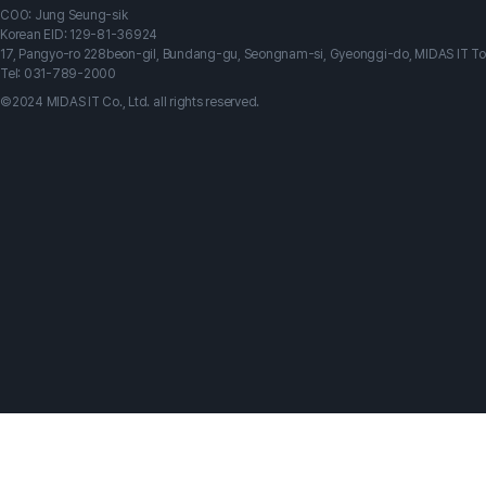
COO: Jung Seung-sik
Korean EID: 129-81-36924
17, Pangyo-ro 228beon-gil, Bundang-gu, Seongnam-si, Gyeonggi-do, MIDAS IT T
Tel: 031-789-2000
©2024 MIDAS IT Co., Ltd. all rights reserved.